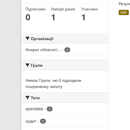
Резул
Підписники
Набори даних
Учасники
CSV
0
1
1
Організації
Апарат обласної...
-
1
Групи
Немає Групи, які б підходили
пошуковому запиту
Теги
opendata
-
1
аудит
-
1