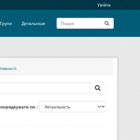
Увійти
Групи
Детальніше
тивності
порядкувати по