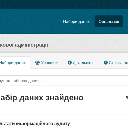
Набори даних
Організації
кової адміністрації
Набори даних
Учасники
Детальніше
Стрічка ак
набір даних знайдено
В
льтати інформаційного аудиту