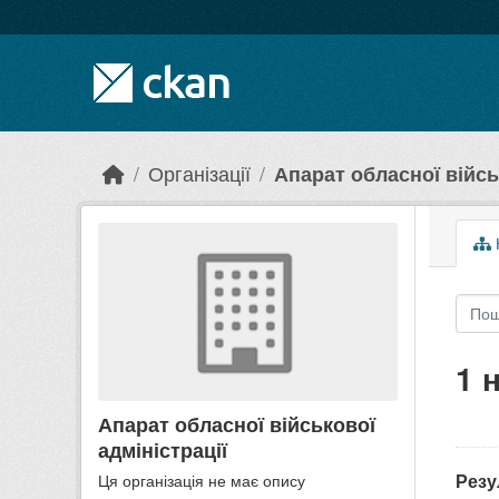
Skip to main content
Організації
Апарат обласної війсь
1 
Апарат обласної військової
адміністрації
Резу
Ця організація не має опису