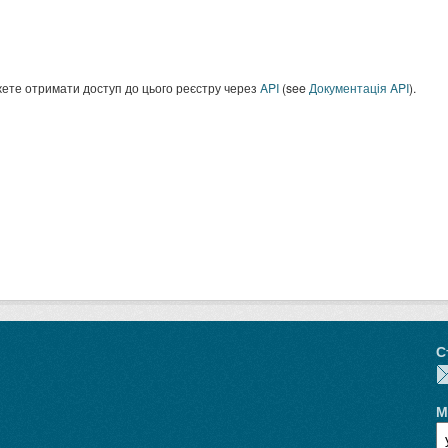
ете отримати доступ до цього реєстру через
API
(see
Документація API
).
С
М