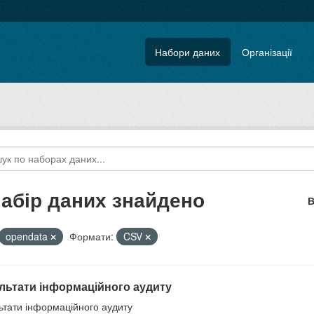
Набори даних
Організації
набір даних знайдено
В
opendata
Формати:
CSV
льтати інформаційного аудиту
ьтати інформаційного аудиту