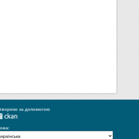
творено за допомогою
ова