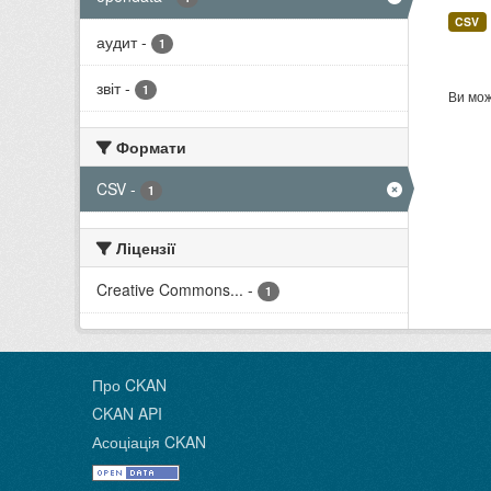
CSV
аудит
-
1
звіт
-
1
Ви мож
Формати
CSV
-
1
Ліцензії
Creative Commons...
-
1
Про CKAN
CKAN API
Асоціація CKAN