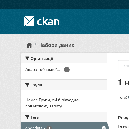
Skip to main content
Набори даних
Організації
Апарат обласної...
-
1
1 
Групи
Теги:
Немає Групи, які б підходили
пошуковому запиту
Теги
Резу
Резул
opendata
-
1