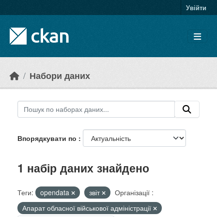
Skip to main content
Увійти
Набори даних
Впорядкувати по
1 набір даних знайдено
Теги:
opendata
звіт
Організації :
Апарат обласної військової адміністрації