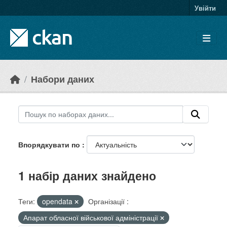
Skip to main content
Увійти
Набори даних
Впорядкувати по
1 набір даних знайдено
Теги:
opendata
Організації :
Апарат обласної військової адміністрації