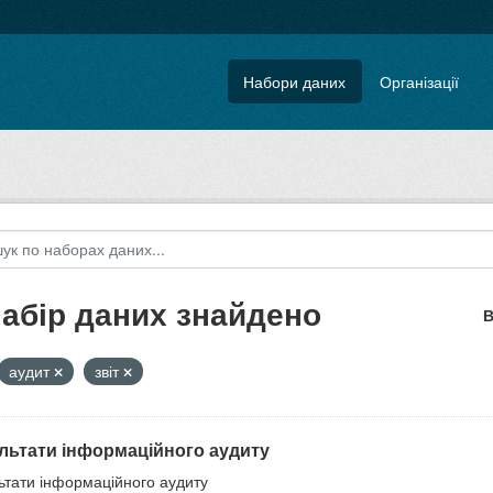
Набори даних
Організації
набір даних знайдено
В
аудит
звіт
льтати інформаційного аудиту
ьтати інформаційного аудиту