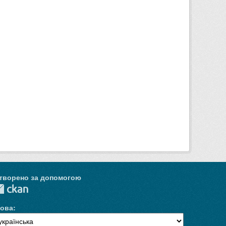
творено за допомогою
ова