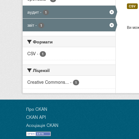
CSV
аудит
-
1
звіт
-
1
Ви мож
Формати
CSV
-
1
Ліцензії
Creative Commons...
-
1
Про CKAN
CKAN API
Асоціація CKAN