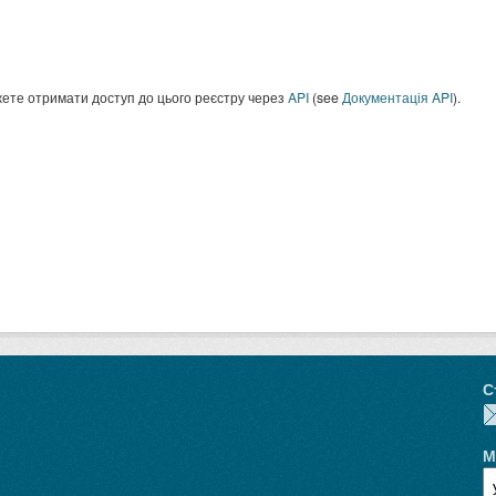
ете отримати доступ до цього реєстру через
API
(see
Документація API
).
С
М