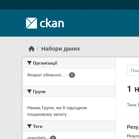
Skip to main content
Набори даних
Організації
Апарат обласної...
-
1
1 
Групи
Теги:
Немає Групи, які б підходили
пошуковому запиту
Теги
Резу
Резул
opendata
-
1