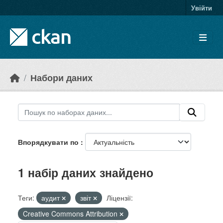
Skip to main content
Увійти
Набори даних
Впорядкувати по
1 набір даних знайдено
Теги:
аудит
звіт
Ліцензії:
Creative Commons Attribution