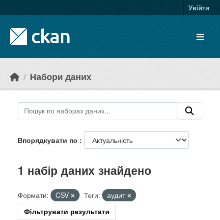
Skip to main content
Увійти
Набори даних
Впорядкувати по
1 набір даних знайдено
Формати:
CSV
Теги:
аудит
Фільтрувати результати